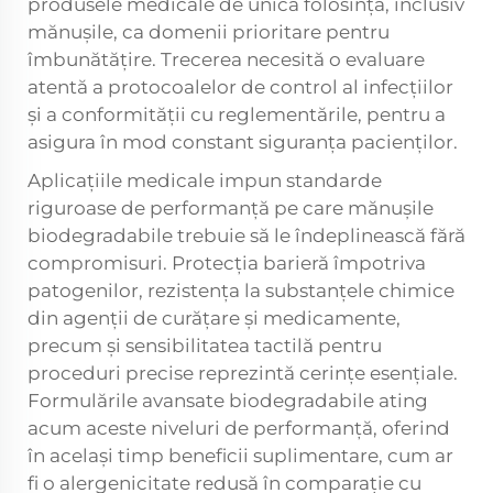
produsele medicale de unică folosință, inclusiv
mănușile, ca domenii prioritare pentru
îmbunătățire. Trecerea necesită o evaluare
atentă a protocoalelor de control al infecțiilor
și a conformității cu reglementările, pentru a
asigura în mod constant siguranța pacienților.
Aplicațiile medicale impun standarde
riguroase de performanță pe care mănușile
biodegradabile trebuie să le îndeplinească fără
compromisuri. Protecția barieră împotriva
patogenilor, rezistența la substanțele chimice
din agenții de curățare și medicamente,
precum și sensibilitatea tactilă pentru
proceduri precise reprezintă cerințe esențiale.
Formulările avansate biodegradabile ating
acum aceste niveluri de performanță, oferind
în același timp beneficii suplimentare, cum ar
fi o alergenicitate redusă în comparație cu