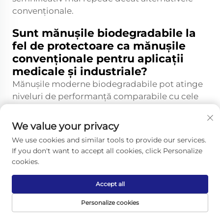
convenționale.
Sunt mănușile biodegradabile la
fel de protectoare ca mănușile
convenționale pentru aplicații
medicale și industriale?
Mănușile moderne biodegradabile pot atinge
niveluri de performanță comparabile cu cele
ale mănușilor convenționale pentru multe
aplicații, atunci când sunt corect formulate și
We value your privacy
fabricate. Ele respectă standardele industriale
We use cookies and similar tools to provide our services.
privind protecția barieră, rezistența la
If you don't want to accept all cookies, click Personalize
perforare și rezistența la tracțiune necesare
cookies.
pentru utilizarea în domeniul medical și în
serviciile de alimentație. Cu toate acestea,
Accept all
anumite aplicații care necesită o rezistență
Personalize cookies
chimică extremă sau perioade lungi de
purtare pot încă prefera materialele